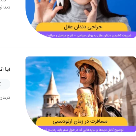
دندان
آیا ا
درمان