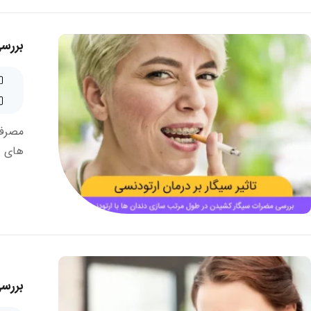
بررس
مصرف 
های .
بررسی 11 علت تلخی دهان و روش های بر