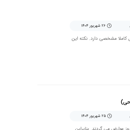
26 شهریور 1404
 کاملا مشخصی دارد. نکته این
احی)
25 شهریور 1404
وز عوارض می گردند. بنابراین