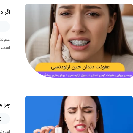
اگر د
عفونت
است ک
چرا و
امروز