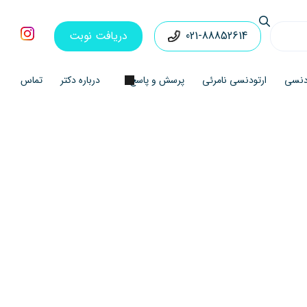
021-88852614
دریافت نوبت
ودنسی
ارتودنسی نامرئی
پرسش و پاسخ
درباره دکتر
تماس