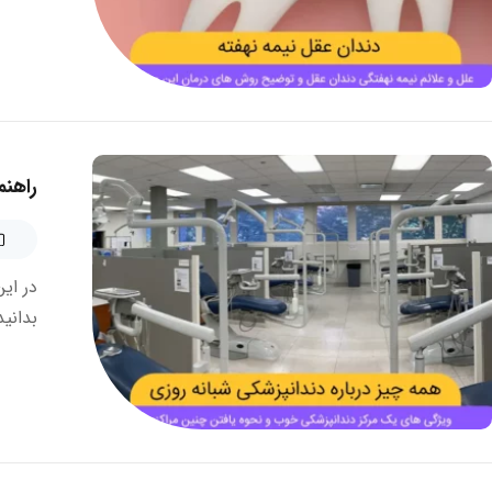
راهنم
در ای
بدانید