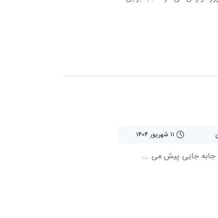
11 شهریور 1404
 جابه جایی پیش می ...