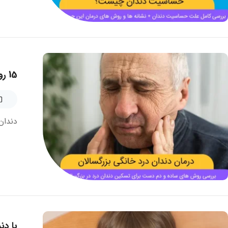
15 روش درمان دندان درد خانگی بزرگسالان (روش های دم دست)
دندان
با دن