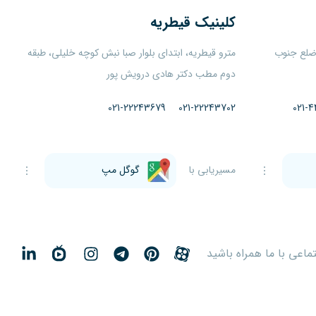
کلینیک
قیطریه
 ضلع جنوب
مترو قیطریه، ابتدای بلوار صبا نبش کوچه خلیلی، طبقه
دوم مطب دکتر هادی درویش پور
021-22243679
021-22243702
021-4
مسیریابی با
گوگل مپ
اعی با ما همراه باشید