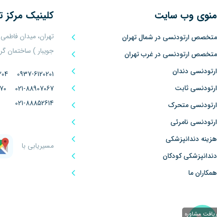
منوی وب سایت
کلینیک
مرکز ت
تهران، میدان فاطمی
متخصص ارتودنسی در شمال تهران
جویبار ) ساختمان گراد پلاک ۵
متخصص ارتودنسی در غرب تهران
ارتودنسی دندان
204
0937-6120201
ارتودنسی ثابت
70
021-88907067
021-88852614
ارتودنسی متحرک
ارتودنسی نامرئی
هزینه دندانپزشکی
مسیریابی با
دندانپزشکی کودکان
همکاران ما
یافت مشاوره