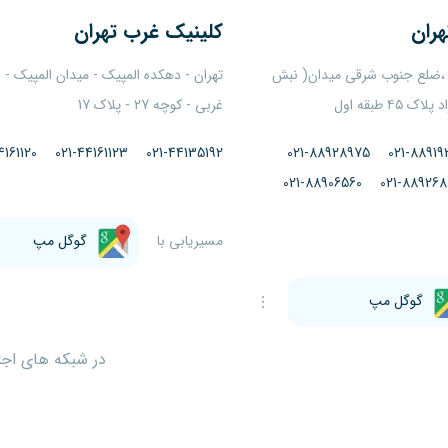
هران
کلینیک
غرب تهران
 ،ضلع جنوب شرقی میدان( نبش
تهران - دهکده المپیک - میدان المپیک -
۴ طبقه اول
غربی - کوچه 27 - پلاک 17
4161120
021-44161123
021-44135192
021-88928975
021-88919
021-88906560
021-889268
مسیریابی با
گوگل مپ
گوگل مپ
در شبکه های اجتم