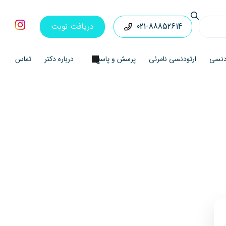
021-88852614
دریافت نوبت
ودنسی
ارتودنسی نامرئی
پرسش و پاسخ
درباره دکتر
تماس