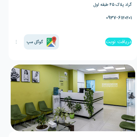
گراد پلاک ۴۵ طبقه اول
0937-6120201
دریافت نوبت
گوگل مپ