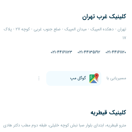
کلینیک
غرب تهران
تهران - دهکده المپیک - میدان المپیک - ضلع جنوب غربی - کوچه 27 - پلاک
17
021-44161123
021-44135192
021-44161120
مسیریابی با
گوگل مپ
کلینیک
قیطریه
مترو قیطریه، ابتدای بلوار صبا نبش کوچه خلیلی، طبقه دوم مطب دکتر هادی