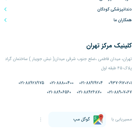
دندانپزشکی کودکان
همکاران ما
کلینیک
مرکز تهران
تهران، میدان فاطمی ،ضلع جنوب شرقی میدان( نبش جویبار ) ساختمان گراد
پلاک ۴۵ طبقه اول
021-88928975
021-88800400
021-88919204
0937-6120201
021-88906560
021-88926870
021-88907067
مسیریابی با
گوگل مپ