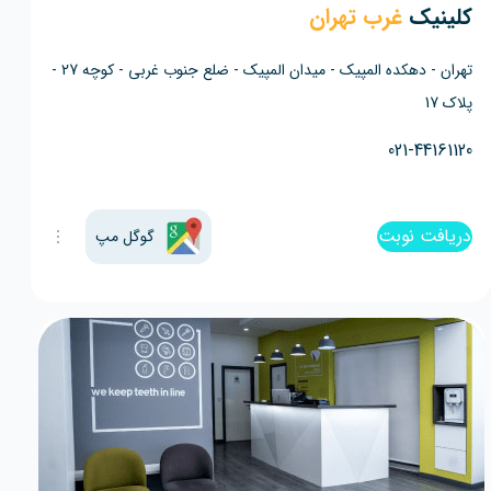
کلینیک
غرب تهران
تهران - دهکده المپیک - میدان المپیک - ضلع جنوب غربی - کوچه 27 -
پلاک 17
021-44161120
دریافت نوبت
گوگل مپ