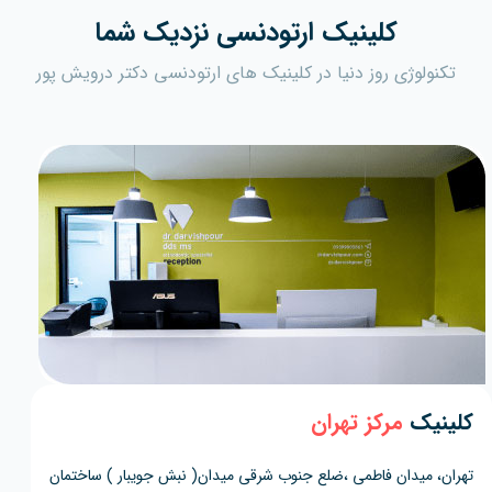
کلینیک ارتودنسی نزدیک شما
تکنولوژی روز دنیا در کلینیک های ارتودنسی دکتر درویش پور
کلینیک
مرکز تهران
تهران، میدان فاطمی ،ضلع جنوب شرقی میدان( نبش جویبار ) ساختمان