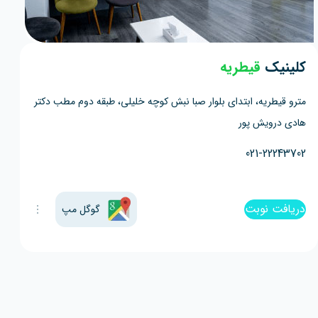
کلینیک
قیطریه
مترو قیطریه، ابتدای بلوار صبا نبش کوچه خلیلی، طبقه دوم مطب دکتر
هادی درویش پور
021-22243702
دریافت نوبت
گوگل مپ