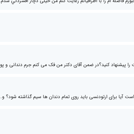
رم فاصله ام را با اطرافيانم رعايت كنم من خیلی دچار افسردگي شدم…
ت را پیشنهاد کنید؟در ضمن آقای دکتر من فک می کنم جرم دندانی و پ
ست آیا برای ارتودنسی باید روی تمام دندان ها سیم گذاشته شود؟ و…