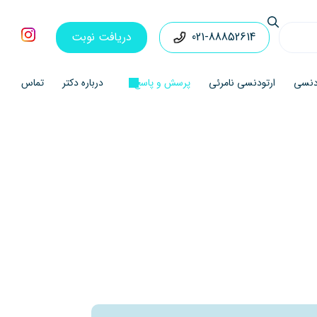
021-88852614
دریافت نوبت
ودنسی
ارتودنسی نامرئی
پرسش و پاسخ
درباره دکتر
تماس