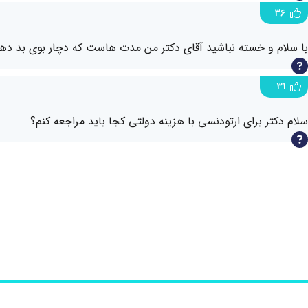
36
با سلام و خسته نباشید آقای دکتر من مدت هاست که دچار بوی بد دها
31
سلام دکتر برای ارتودنسی با هزینه دولتی کجا باید مراجعه کنم؟
29
سلام دکتر جان من می خواستم بدانم ارتودنسی ثابت بهتر است یا ار
28
سلام آقای دکتر من 20 سالمه و دوتا از دندون نیش بالا جلوتر از بقیست میخواستم ببینم اگر بخوام ارتودنسی کنم چن ماه لازمه تا دندونام برگرده…
25