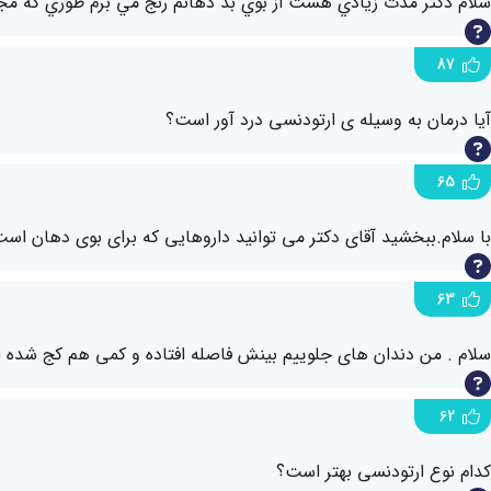
سلام دکتر مدت زيادي هست از بوي بد دهانم رنج مي برم طوري كه مجبو
87
آیا درمان به وسیله ی ارتودنسی درد آور است؟
65
با سلام.ببخشید آقای دکتر می توانید داروهایی که برای بوی دهان اس
63
سلام . من دندان های جلوییم بینش فاصله افتاده و کمی هم کج شده ا
62
کدام نوع ارتودنسی بهتر است؟