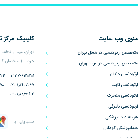
منوی وب سایت
کلینیک
مرکز ت
تهران، میدان فاطمی
متخصص ارتودنسی در شمال تهران
جویبار ) ساختمان گراد پلاک ۵
متخصص ارتودنسی در غرب تهران
ارتودنسی دندان
204
0937-6120201
ارتودنسی ثابت
70
021-88907067
021-88852614
ارتودنسی متحرک
ارتودنسی نامرئی
هزینه دندانپزشکی
مسیریابی با
دندانپزشکی کودکان