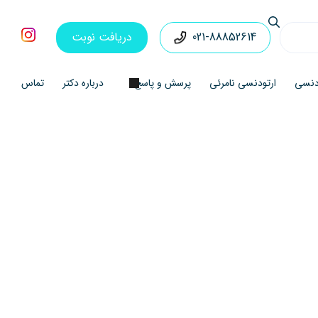
021-88852614
دریافت نوبت
ودنسی
ارتودنسی نامرئی
پرسش و پاسخ
درباره دکتر
تماس