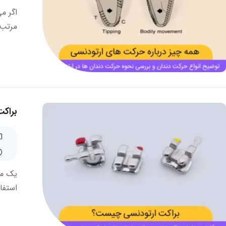
اگر م
مرتب 
براکت
یک مت
استفاد