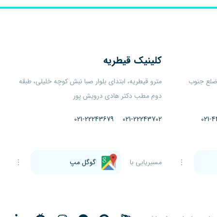
کلینیک
قیطریه
 ضلع جنوب
مترو قیطریه، ابتدای بلوار صبا نبش کوچه خلیلی، طبقه
دوم مطب دکتر هادی درویش پور
021-22243679
021-22243702
021-4
مسیریابی با
گوگل مپ