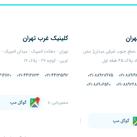
هران
کلینیک
غرب تهران
 ،ضلع جنوب شرقی میدان( نبش
تهران - دهکده المپیک - میدان المپیک -
۴ طبقه اول
غربی - کوچه 27 - پلاک 17
4161120
021-44161123
021-44135192
021-88928975
021-88919
021-88906560
021-889268
مسیریابی با
گوگل مپ
گوگل مپ