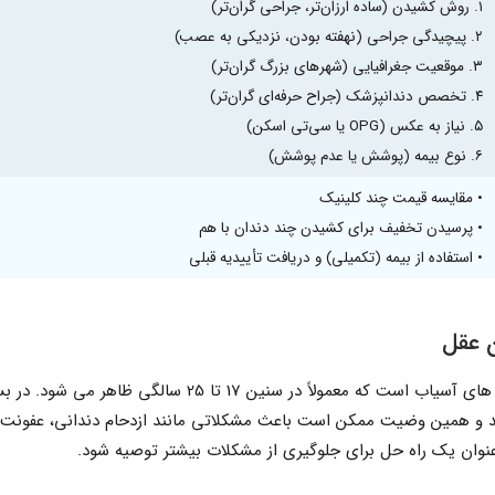
۱. روش کشیدن (ساده ارزان‌تر، جراحی گران‌تر)
۲. پیچیدگی جراحی (نهفته بودن، نزدیکی به عصب)
۳. موقعیت جغرافیایی (شهرهای بزرگ گران‌تر)
۴. تخصص دندانپزشک (جراح حرفه‌ای گران‌تر)
۵. نیاز به عکس (OPG یا سی‌تی اسکن)
۶. نوع بیمه (پوشش یا عدم پوشش)
• مقایسه قیمت چند کلینیک
• پرسیدن تخفیف برای کشیدن چند دندان با هم
• استفاده از بیمه (تکمیلی) و دریافت تأییدیه قبلی
 عقل
، آخرین دندان از مجموعه دندان های آسیاب است که معمولاً در سن
 و همین وضیت ممکن است باعث مشکلاتی مانند ازدحام دندانی، عفونت، 
نوان یک راه حل برای جلوگیری از مشکلات بیشتر توصیه شود.