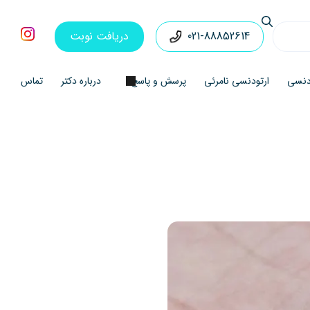
021-88852614
دریافت نوبت
ودنسی
ارتودنسی نامرئی
پرسش و پاسخ
درباره دکتر
تماس