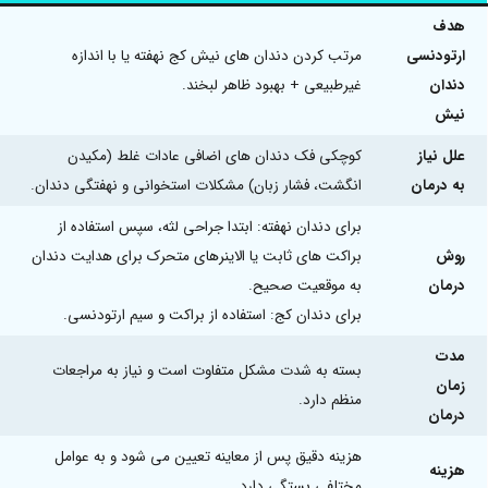
هدف
ارتودنسی
مرتب کردن دندان های نیش کج نهفته یا با اندازه
دندان
غیرطبیعی + بهبود ظاهر لبخند.
نیش
علل نیاز
کوچکی فک دندان های اضافی عادات غلط (مکیدن
به درمان
انگشت، فشار زبان) مشکلات استخوانی و نهفتگی دندان.
برای دندان نهفته: ابتدا جراحی لثه، سپس استفاده از
روش
براکت های ثابت یا الاینرهای متحرک برای هدایت دندان
درمان
به موقعیت صحیح.
برای دندان کج: استفاده از براکت و سیم ارتودنسی.
مدت
بسته به شدت مشکل متفاوت است و نیاز به مراجعات
زمان
منظم دارد.
درمان
هزینه دقیق پس از معاینه تعیین می شود و به عوامل
هزینه
مختلفی بستگی دارد.