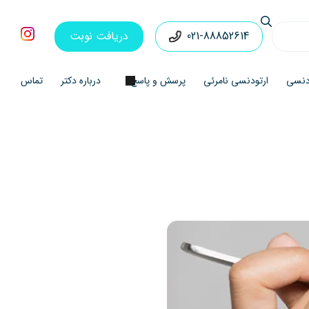
021-88852614
دریافت نوبت
ودنسی
ارتودنسی نامرئی
پرسش و پاسخ
درباره دکتر
تماس