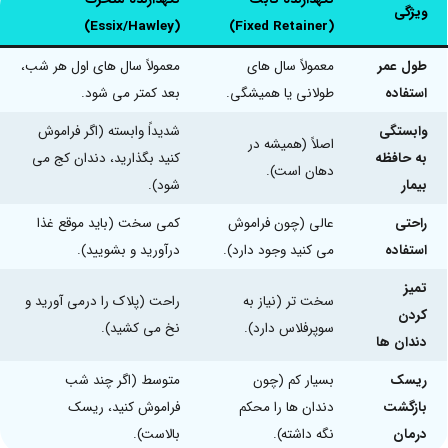
ویژگی
(Essix/Hawley)
(Fixed Retainer)
طول عمر
معمولاً سال های
معمولاً سال های اول هر شب،
استفاده
طولانی یا همیشگی.
بعد کمتر می شود.
وابستگی
شدیداً وابسته (اگر فراموش
اصلاً (همیشه در
به حافظه
کنید بگذارید، دندان کج می
دهان است).
بیمار
شود).
راحتی
عالی (چون فراموش
کمی سخت (باید موقع غذا
استفاده
می کنید وجود دارد).
درآورید و بشویید).
تمیز
سخت تر (نیاز به
راحت (پلاک را درمی آورید و
کردن
سوپرفلاس دارد).
نخ می کشید).
دندان ها
ریسک
بسیار کم (چون
متوسط (اگر چند شب
بازگشت
دندان ها را محکم
فراموش کنید، ریسک
درمان
نگه داشته).
بالاست).