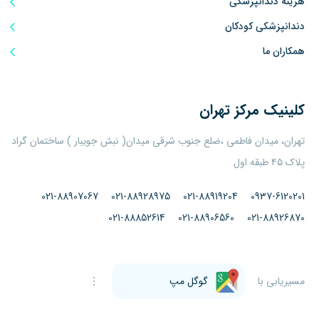
هزینه دندانپزشکی
دندانپزشکی کودکان
همکاران ما
کلینیک
مرکز تهران
تهران، میدان فاطمی ،ضلع جنوب شرقی میدان( نبش جویبار ) ساختمان گراد
پلاک ۴۵ طبقه اول
021-88907067
021-88928975
021-88919204
0937-6120201
021-88852614
021-88906560
021-88926870
مسیریابی با
گوگل مپ