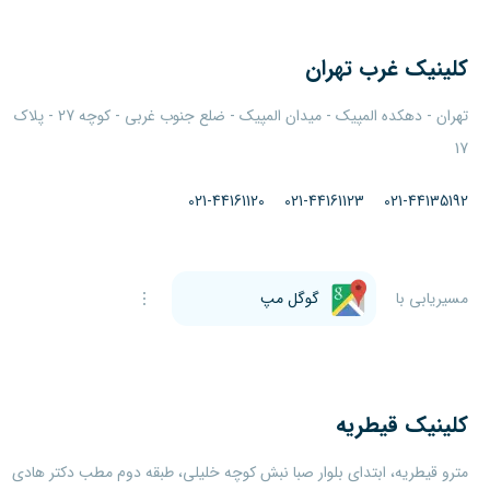
کلینیک
غرب تهران
تهران - دهکده المپیک - میدان المپیک - ضلع جنوب غربی - کوچه 27 - پلاک
17
021-44161120
021-44161123
021-44135192
مسیریابی با
گوگل مپ
کلینیک
قیطریه
مترو قیطریه، ابتدای بلوار صبا نبش کوچه خلیلی، طبقه دوم مطب دکتر هادی