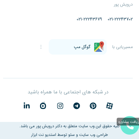
درویش پور
021-22243679
021-22243702
مسیریابی با
گوگل مپ
در شبکه های اجتماعی با ما همراه باشید
یافت مشاوره
کلیه حقوق این وب سایت متعلق به دکتر درویش پور می باشد.
طراحی وب سایت
و سئو توسط
استدیو نت ابزار