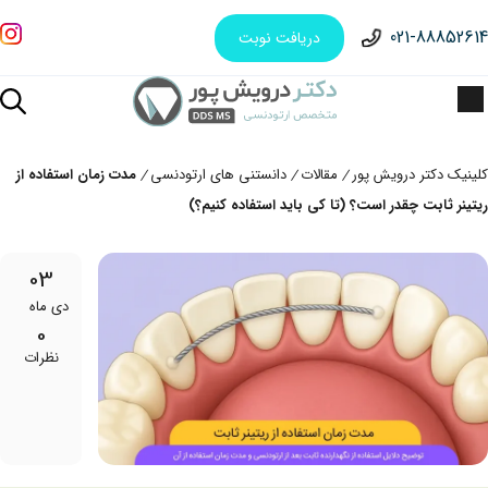
021-88852614
دریافت نوبت
کلینیک دکتر درویش پور
مقالات
دانستنی های ارتودنسی
مدت زمان استفاده از
/
/
/
ریتینر ثابت چقدر است؟ (تا کی باید استفاده کنیم؟)
03
دی ماه
0
نظرات