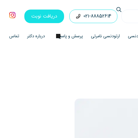
021-88852614
دریافت نوبت
ودنسی
ارتودنسی نامرئی
پرسش و پاسخ
درباره دکتر
تماس