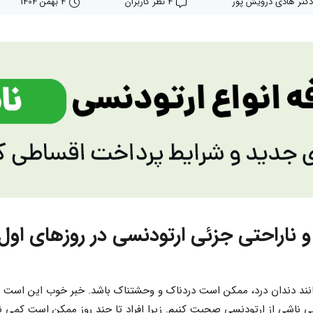
دکتر هادی درویش پور
4 نظر کاربران
4 بهمن 1404
د دندان درد، ممکن است دردناک و وحشتناک باشد. خبر خوب این است که 
حتی ناشی از ارتودنسی صحبت کنیم. زیرا افراد تا چند روز ممکن است کمی ن